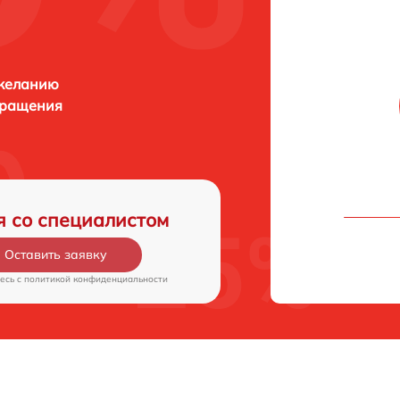
 желанию
бращения
я со специалистом
Оставить заявку
есь c
политикой конфиденциальности