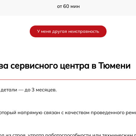
от 60 мин
X
от 60 мин
У меня другая неисправность
от 60 мин
от 60 мин
ва сервисного центра в Тюмени
50
от 60 мин
 детали — до 3 месяцев.
от 60 мин
от 60 мин
который напрямую связан с качеством проведенного ре
от 60 мин
 из строя, утрата работоспособности или техническим