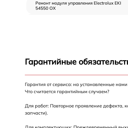
Ремонт модуля управления Electrolux EKI
54550 OX
Замена вентилятора Electrolux EKI 54550 O
Замена ТЭН Electrolux EKI 54550 OX
Замена таймера Electrolux EKI 54550 OX
Гарантийные обязательст
Ремонт электропроводки Electrolux EKI 545
OX
Ремонт конфорки с расширением Electrolux
Гарантия от сервиса: на установленные нами
EKI 54550 OX
Что считается гарантийным случаем?
Ремонт клеммной коробки Electrolux EKI
54550 OX
Для работ: Повторное проявление дефекта, 
запчасти).
Замена конфорки керамической плиты
Electrolux EKI 54550 OX
Для комплектующих: Преждевременный выход