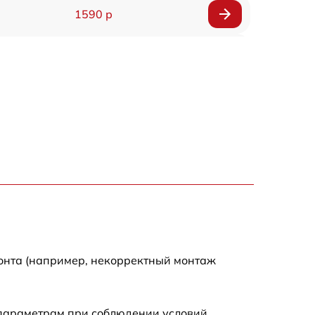
1590 р
1550 р
1200 р
1100 р
750 р
1100 р
1200 р
монта (например, некорректный монтаж
900 р
 параметрам при соблюдении условий