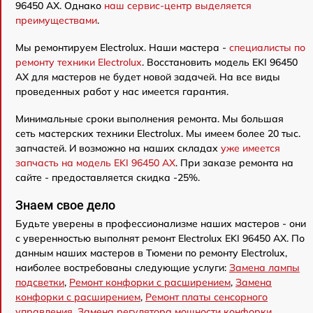
96450 AX. Однако
наш сервис-центр выделяется
преимуществами
.
Мы ремонтируем Electrolux. Наши мастера -
специалисты по
ремонту техники Electrolux
. Восстановить модель EKI 96450
AX для мастеров не будет новой задачей. На все виды
проведенных работ у нас имеется гарантия.
Минимальные сроки выполнения ремонта. Мы большая
сеть мастерских техники Electrolux. Мы имеем более 20 тыс.
запчастей. И возможно на наших складах
уже имеется
запчасть на модель EKI 96450 AX
. При заказе ремонта на
сайте - предоставляется скидка -25%.
Знаем свое дело
Будьте уверены в профессионализме наших мастеров - они
с уверенностью выполнят ремонт Electrolux EKI 96450 AX. По
данным наших мастеров в Тюмени по ремонту Electrolux,
наиболее востребованы следующие услуги:
Замена лампы
подсветки
,
Ремонт конфорки с расширением
,
Замена
конфорки с расширением
,
Ремонт платы сенсорного
управления
,
Замена регулятора мощности конфорки
,