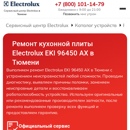
+7 (800) 101-14-79
Ежедневно с 9:00 до 21:00
Сервисный центр Electrolux
в
Позвонить
мне утром
Тюмени
Сервисный центр Electrolux
Каталог устройств
Ре
Ремонт кухонной плиты
Electrolux EKI 96450 AX в
Тюмени
Выполняем ремонт Electrolux EKI 96450 AX в Тюмени с
устранением неисправностей любой сложности. Проводим
диагностику, выявляем причины поломки, заменяем
неисправные детали и восстанавливаем
работоспособность устройства. Используем оригинальные
или рекомендованные производителем запчасти, после
ремонта выполняем проверку всех функций и
предоставляем гарантию.
Официальный сервис