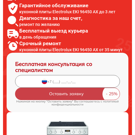
Гарантийное обслуживание
кухонной плиты Electrolux EKI 96450 AX до 3 лет
Диагностика за наш счет,
ремонт по желанию
Бесплатный выезд курьера
в день обращения
Срочный ремонт
кухонной плиты Electrolux EKI 96450 AX от 35 минут
Бесплатная консультация со
специалистом
Оставить заявку
Нажимая на кнопку "Оставить заявку" Вы соглашаетесь c
политикой
конфиденциальности