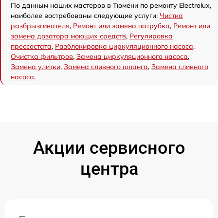
По данным наших мастеров в Тюмени по ремонту Electrolux,
наиболее востребованы следующие услуги:
Чистка
разбрызгивателя
,
Ремонт или замена патрубка
,
Ремонт или
замена дозатора моющих средств
,
Регулировка
прессостата
,
Разблокировка циркуляционного насоса
,
Очистка фильтров
,
Замена циркуляционного насоса
,
Замена улитки
,
Замена сливного шланга
,
Замена сливного
насоса
.
Акции сервисного
центра