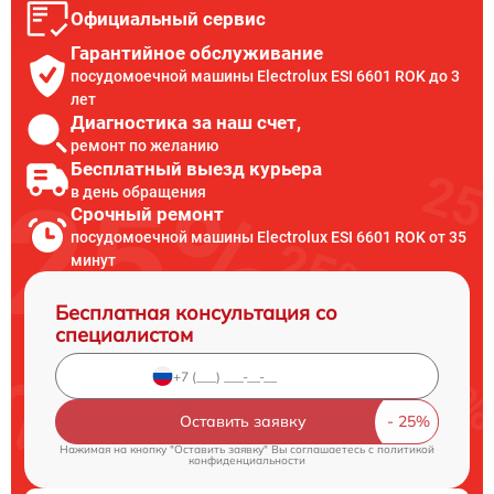
Официальный сервис
Гарантийное обслуживание
посудомоечной машины Electrolux ESI 6601 ROK до 3
лет
Диагностика за наш счет,
ремонт по желанию
Бесплатный выезд курьера
в день обращения
Срочный ремонт
посудомоечной машины Electrolux ESI 6601 ROK от 35
минут
Бесплатная консультация со
специалистом
Оставить заявку
Нажимая на кнопку "Оставить заявку" Вы соглашаетесь c
политикой
конфиденциальности