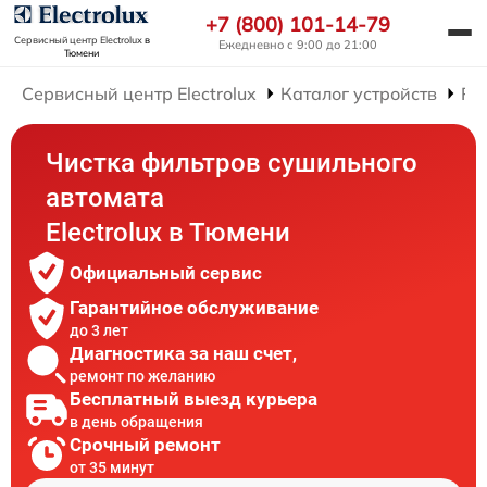
+7 (800) 101-14-79
Сервисный центр Electrolux
в
Ежедневно с 9:00 до 21:00
Тюмени
Сервисный центр Electrolux
Каталог устройств
Ре
Чистка фильтров сушильного
автомата
Electrolux в Тюмени
Официальный сервис
Гарантийное обслуживание
до 3 лет
Диагностика за наш счет,
ремонт по желанию
Бесплатный выезд курьера
в день обращения
Срочный ремонт
от 35 минут